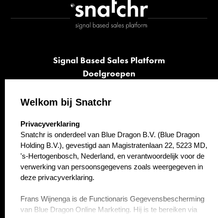
Signal Based Sales Platform
Doelgroepen
Signalen
Opvolging
Welkom bij Snatchr
Cases
select language
Privacyverklaring
Kennisbank
Snatchr is onderdeel van Blue Dragon B.V. (Blue Dragon
Over ons
Holding B.V.), gevestigd aan Magistratenlaan 22, 5223 MD,
Contact
's-Hertogenbosch, Nederland, en verantwoordelijk voor de
verwerking van persoonsgegevens zoals weergegeven in
deze privacyverklaring.
Frans Wijnenga is de Functionaris Gegevensbescherming
van Blue Dragon Online Marketing. Hij is te bereiken via