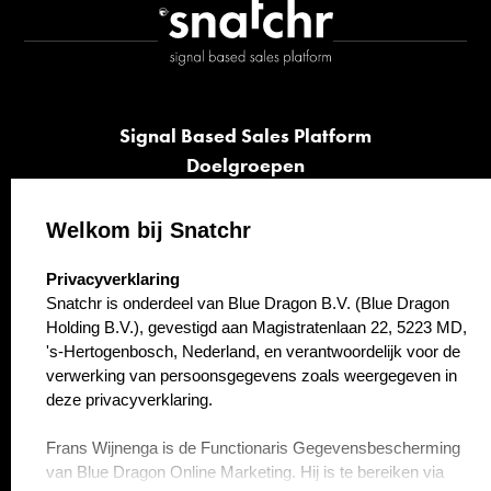
Signal Based Sales Platform
Doelgroepen
Signalen
Opvolging
Welkom bij Snatchr
Cases
select language
Privacyverklaring
Kennisbank
Snatchr is onderdeel van Blue Dragon B.V. (Blue Dragon
Over ons
Holding B.V.), gevestigd aan Magistratenlaan 22, 5223 MD,
Contact
's-Hertogenbosch, Nederland, en verantwoordelijk voor de
verwerking van persoonsgegevens zoals weergegeven in
deze privacyverklaring.
Frans Wijnenga is de Functionaris Gegevensbescherming
van Blue Dragon Online Marketing. Hij is te bereiken via