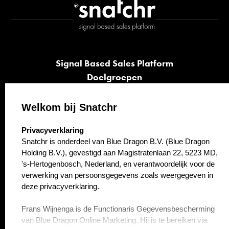
Signal Based Sales Platform
Doelgroepen
Signalen
Opvolging
Welkom bij Snatchr
Cases
select language
Privacyverklaring
Kennisbank
Snatchr is onderdeel van Blue Dragon B.V. (Blue Dragon
Over ons
Holding B.V.), gevestigd aan Magistratenlaan 22, 5223 MD,
Contact
's-Hertogenbosch, Nederland, en verantwoordelijk voor de
verwerking van persoonsgegevens zoals weergegeven in
deze privacyverklaring.
Frans Wijnenga is de Functionaris Gegevensbescherming
van Blue Dragon Online Marketing. Hij is te bereiken via