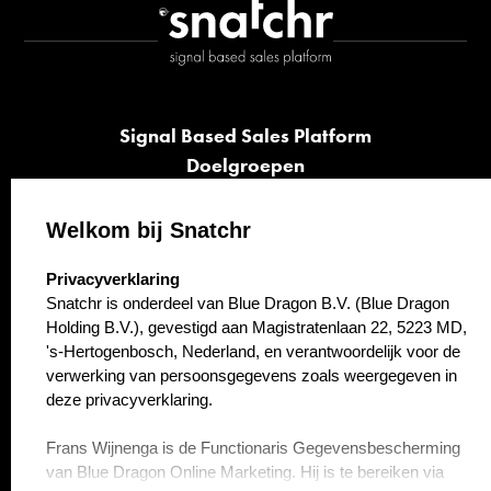
Signal Based Sales Platform
Doelgroepen
Signalen
Opvolging
Welkom bij Snatchr
Cases
select language
Privacyverklaring
Kennisbank
Snatchr is onderdeel van Blue Dragon B.V. (Blue Dragon
Over ons
Holding B.V.), gevestigd aan Magistratenlaan 22, 5223 MD,
Contact
's-Hertogenbosch, Nederland, en verantwoordelijk voor de
verwerking van persoonsgegevens zoals weergegeven in
deze privacyverklaring.
Frans Wijnenga is de Functionaris Gegevensbescherming
van Blue Dragon Online Marketing. Hij is te bereiken via