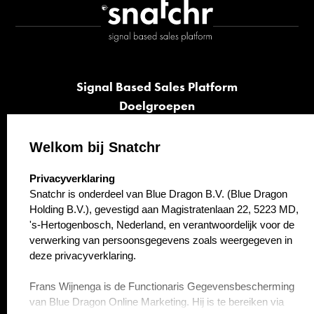
Signal Based Sales Platform
Doelgroepen
Signalen
Opvolging
Welkom bij Snatchr
Cases
select language
Privacyverklaring
Kennisbank
Snatchr is onderdeel van Blue Dragon B.V. (Blue Dragon
Over ons
Holding B.V.), gevestigd aan Magistratenlaan 22, 5223 MD,
Contact
's-Hertogenbosch, Nederland, en verantwoordelijk voor de
verwerking van persoonsgegevens zoals weergegeven in
deze privacyverklaring.
Frans Wijnenga is de Functionaris Gegevensbescherming
van Blue Dragon Online Marketing. Hij is te bereiken via